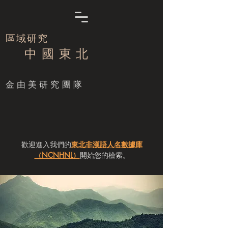
區域研究
中 國 東 北
​金由美研究團隊
歡迎進入我們的
東北非漢語人名數據庫
（NCNHNL）
開始您的檢索。