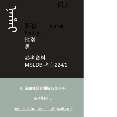
個人
ᠨᠠᡥᠠᡳ
那孩
Nahai
Na Hai
性別
男
參考資料
MSLDB 孝宗224/2
©
金由美研究團隊
版權所有
電子郵件：
regionalstudiesofchina@gmail.com