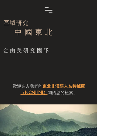
區域研究
中 國 東 北
​金由美研究團隊
歡迎進入我們的
東北非漢語人名數據庫
（NCNHNL）
開始您的檢索。