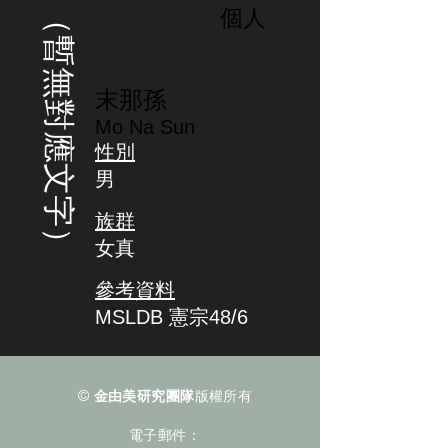
（暫無對應文字）
個人
末那孫
Mo Na Sun
性別
男
族群
女真
參考資料
MSLDB 憲宗48/6
©
金由美研究團隊
版權所有
電子郵件：