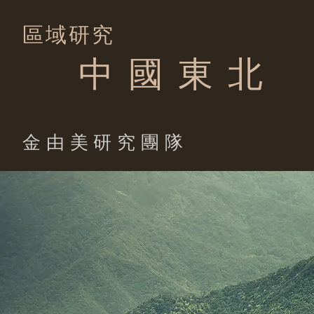
區域研究
中 國 東 北
​金由美研究團隊