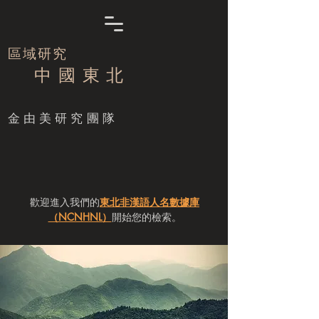
區域研究
中 國 東 北
​金由美研究團隊
歡迎進入我們的
東北非漢語人名數據庫
（NCNHNL）
開始您的檢索。