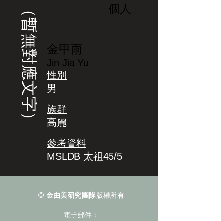
（暫無對應文字）
個人
金甲雨
Jin Jia Yu
性別
男
族群
高麗
參考資料
MSLDB 太祖45/5
©
金由美研究團隊
版權所有
電子郵件：