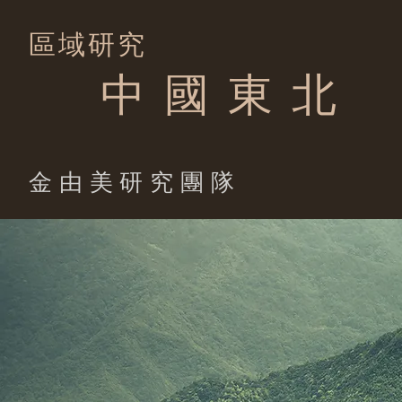
區域研究
中 國 東 北
​金由美研究團隊