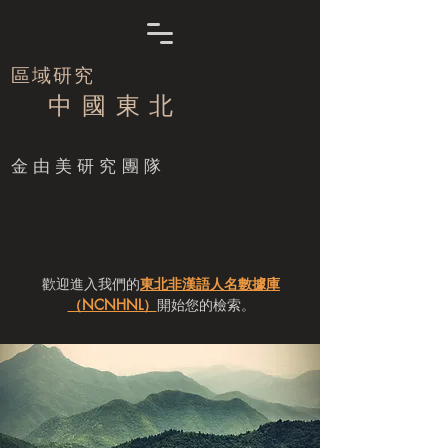
區域研究
中 國 東 北
​金由美研究團隊
歡迎進入我們的
東北非漢語人名數據庫
（NCNHNL）
開始您的檢索。