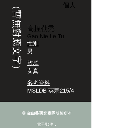
（暫無對應文字）
個人
高捏勒禿
Gao Nie Le Tu
性別
男
族群
女真
參考資料
MSLDB 英宗215/4
©
金由美研究團隊
版權所有
電子郵件：