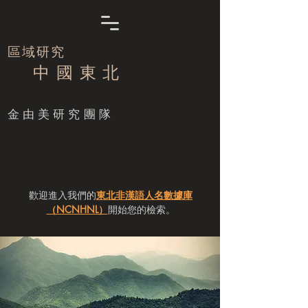
區域研究
中 國 東 北
​金由美研究團隊
歡迎進入我們的
東北非漢語人名數據庫
（NCNHNL）
開始您的檢索。