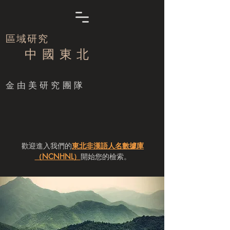
區域研究
中 國 東 北
​金由美研究團隊
歡迎進入我們的
東北非漢語人名數據庫
（NCNHNL）
開始您的檢索。