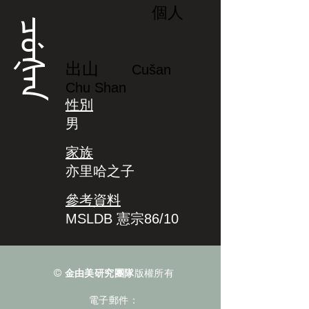
個人
ᠴᡠᡧᠠᠨ
出山
Cušan
Chu Shan
性別
男
家族
亦里哈之子
參考資料
MSLDB 憲宗86/10
©
金由美研究團隊
版權所有
電子郵件：