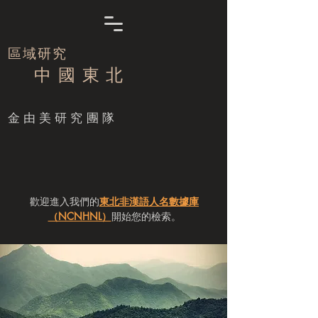
區域研究
中 國 東 北
​金由美研究團隊
歡迎進入我們的
東北非漢語人名數據庫
（NCNHNL）
開始您的檢索。