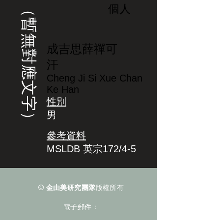
（暫無對應文字）
個人
成吉思薛禪可
汗
Cheng Ji Si Xue Chan
Ke Han
性別
男
參考資料
MSLDB 英宗172/4-5
©
金由美研究團隊
版權所有
電子郵件：