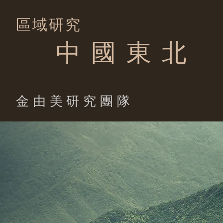
區域研究
中 國 東 北
​金由美研究團隊