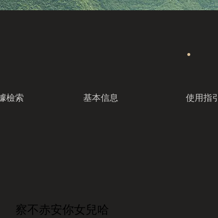
據檢索
基本信息
使用指
察不赤安你女兒哈