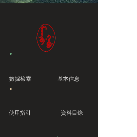
數據檢索
基本信息
使用指引
資料目錄