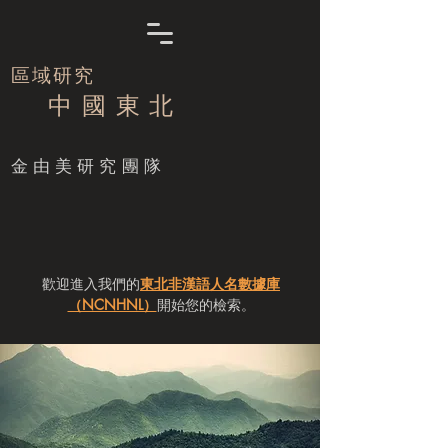
區域研究
中 國 東 北
​金由美研究團隊
歡迎進入我們的
東北非漢語人名數據庫
（NCNHNL）
開始您的檢索。