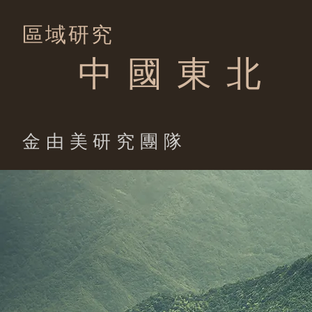
區域研究
中 國 東 北
​金由美研究團隊