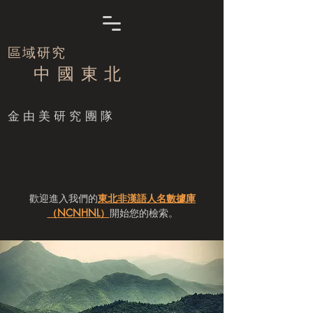
區域研究
中 國 東 北
​金由美研究團隊
歡迎進入我們的
東北非漢語人名數據庫
（NCNHNL）
開始您的檢索。