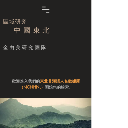
區域研究
中 國 東 北
​金由美研究團隊
歡迎進入我們的
東北非漢語人名數據庫
（NCNHNL）
開始您的檢索。