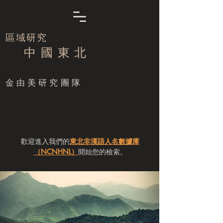
區域研究
中 國 東 北
​金由美研究團隊
歡迎進入我們的
東北非漢語人名數據庫
（NCNHNL）
開始您的檢索。