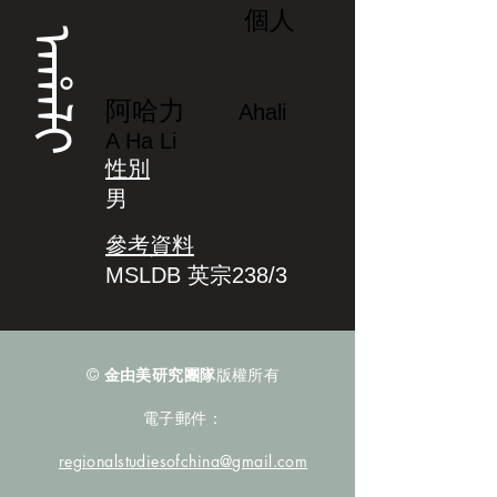
個人
ᠠᡥᠠᠯᡳ
阿哈力
Ahali
A Ha Li
性別
男
參考資料
MSLDB 英宗238/3
©
金由美研究團隊
版權所有
電子郵件：
regionalstudiesofchina@gmail.com