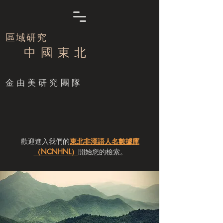
區域研究
中 國 東 北
​金由美研究團隊
歡迎進入我們的
東北非漢語人名數據庫
（NCNHNL）
開始您的檢索。