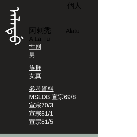
個人
ᠠᠯᠠᡨᡠ
阿剌禿
Alatu
A La Tu
性別
男
族群
女真
參考資料
MSLDB 宣宗69/8
宣宗70/3
宣宗81/1
宣宗81/5