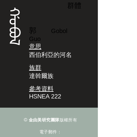
群體
ᡤᠣᠪᠣᠯ
郭
Gobol
Guo
意思
西伯利亞的河名
族群
達斡爾族
參考資料
HSNEA 222
©
金由美研究團隊
版權所有
電子郵件：