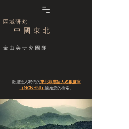
區域研究
中 國 東 北
​金由美研究團隊
歡迎進入我們的
東北非漢語人名數據庫
（NCNHNL）
開始您的檢索。