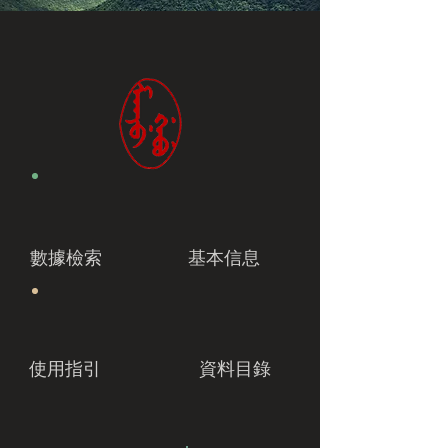
數據檢索
基本信息
使用指引
資料目錄