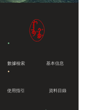
數據檢索
基本信息
使用指引
資料目錄