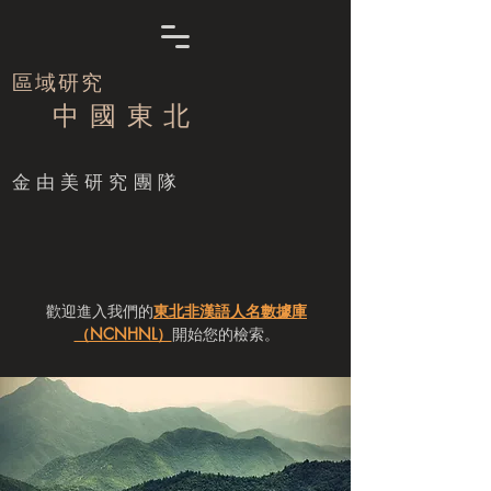
區域研究
中 國 東 北
​金由美研究團隊
歡迎進入我們的
東北非漢語人名數據庫
（NCNHNL）
開始您的檢索。