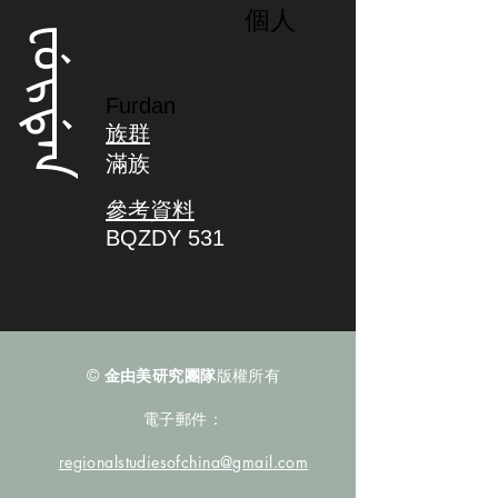
個人
ᡶᡠᡵᡩᠠᠨ
Furdan
族群
滿族
參考資料
BQZDY 531
©
金由美研究團隊
版權所有
電子郵件：
regionalstudiesofchina@gmail.com