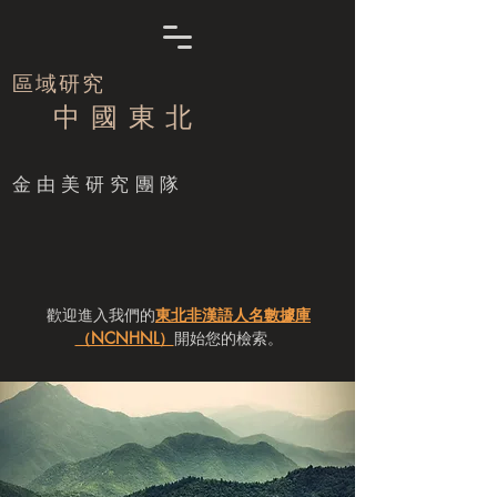
區域研究
中 國 東 北
​金由美研究團隊
歡迎進入我們的
東北非漢語人名數據庫
（NCNHNL）
開始您的檢索。