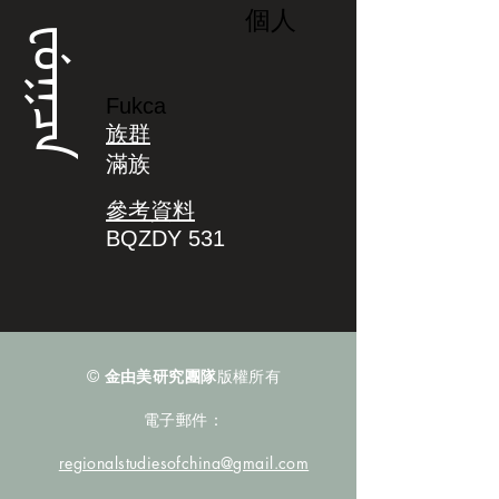
個人
ᡶᡠᡴᠴᠠ
Fukca
族群
滿族
參考資料
BQZDY 531
©
金由美研究團隊
版權所有
電子郵件：
regionalstudiesofchina@gmail.com