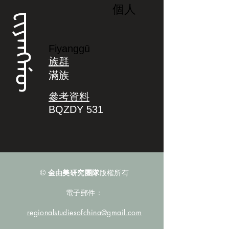
個人
ᡶᡳᠶᠠᠩᡤᡡ
Fiyanggū
族群
滿族
參考資料
BQZDY 531
©
金由美研究團隊
版權所有
電子郵件：
regionalstudiesofchina@gmail.com