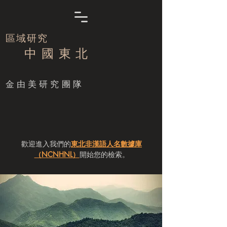
區域研究
中 國 東 北
​金由美研究團隊
歡迎進入我們的
東北非漢語人名數據庫
（NCNHNL）
開始您的檢索。