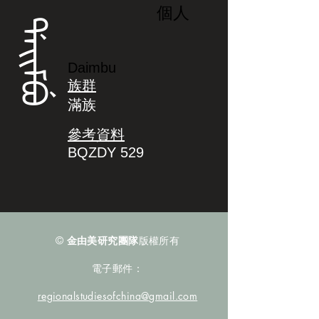
個人
ᡩᠠᡳᠮᠪᡠ
Daimbu
族群
滿族
參考資料
BQZDY 529
©
金由美研究團隊
版權所有
電子郵件：
regionalstudiesofchina@gmail.com