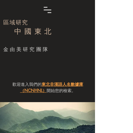
區域研究
中 國 東 北
​金由美研究團隊
歡迎進入我們的
東北非漢語人名數據庫
（NCNHNL）
開始您的檢索。