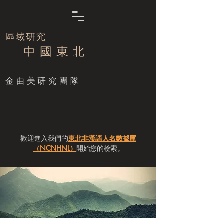
區域研究
中 國 東 北
​金由美研究團隊
歡迎進入我們的
東北非漢語人名數據庫
（NCNHNL）
開始您的檢索。