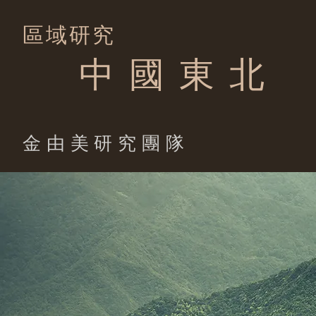
區域研究
中 國 東 北
​金由美研究團隊