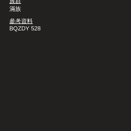
族群
滿族
參考資料
BQZDY 528