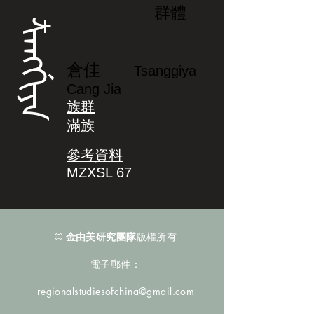
群體
ᡮᠠᠩᡤᡳᠶᠠ
倉佳
Tsanggiya
Cang Jia
族群
滿族
參考資料
MZXSL 67
©
金由美研究團隊
版權所有
電子郵件：
regionalstudiesofchina@gmail.com