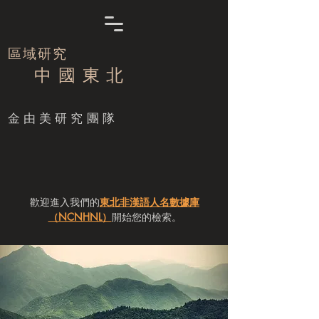
區域研究
中 國 東 北
​金由美研究團隊
歡迎進入我們的
東北非漢語人名數據庫
（NCNHNL）
開始您的檢索。