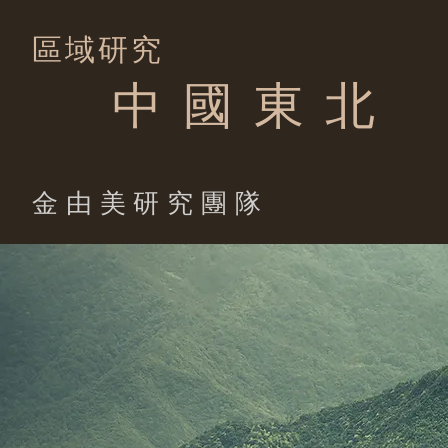
區域研究
中 國 東 北
​金由美研究團隊