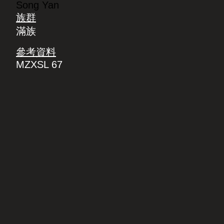
Song Yan
族群
滿族
參考資料
MZXSL 67