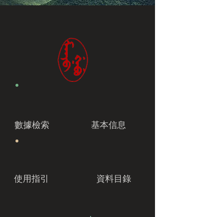
數據檢索
基本信息
使用指引
資料目錄