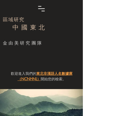
區域研究
中 國 東 北
​金由美研究團隊
歡迎進入我們的
東北非漢語人名數據庫
（NCNHNL）
開始您的檢索。