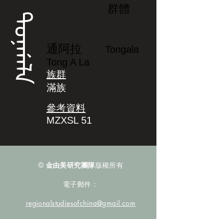
群體
ᡨᠣᠨᡤᠠᠯᠠ
通阿拉
Tongala
Tong A La
族群
滿族
參考資料
MZXSL 51
©
金由美研究團隊
版權所有
電子郵件：
regionalstudiesofchina@gmail.com