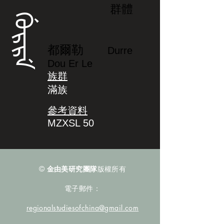
群體
ᡤᡠᡵᡵᡝ
都爾勒
Durre
Dou Er Le
族群
滿族
參考資料
MZXSL 50
©
金由美研究團隊
版權所有
電子郵件：
regionalstudiesofchina@gmail.com