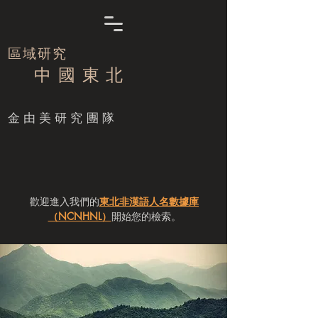
區域研究
中 國 東 北
​金由美研究團隊
歡迎進入我們的
東北非漢語人名數據庫
（NCNHNL）
開始您的檢索。