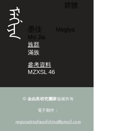
群體
ᠮᡝᡤᡳᠶᠠ
墨佳
Megiya
Mo Jia
族群
滿族
參考資料
MZXSL 46
©
金由美研究團隊
版權所有
電子郵件：
regionalstudiesofchina@gmail.com