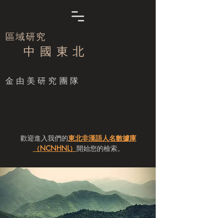
區域研究
中 國 東 北
​金由美研究團隊
歡迎進入我們的
東北非漢語人名數據庫
（NCNHNL）
開始您的檢索。