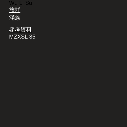
Wu Li Su
族群
滿族
參考資料
MZXSL 35