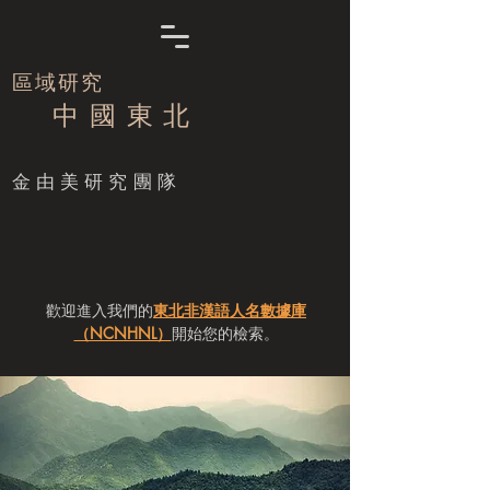
區域研究
中 國 東 北
​金由美研究團隊
歡迎進入我們的
東北非漢語人名數據庫
（NCNHNL）
開始您的檢索。