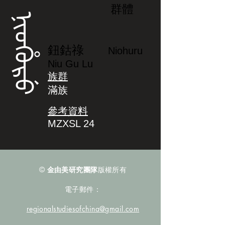
群體
ᠨᡳᠣᡥᡠᡵᡠ
鈕鈷祿
Niohuru
Niu Gu Lu
族群
滿族
參考資料
MZXSL 24
©
金由美研究團隊
版權所有
電子郵件：
regionalstudiesofchina@gmail.com