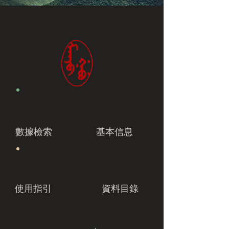
數據檢索
基本信息
使用指引
資料目錄