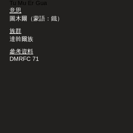
Tu Mu Er Gua
意思
圖木爾（蒙語：鐵）
族群
達斡爾族
參考資料
DMRFC 71