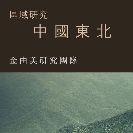
區域研究
中 國 東 北
​金由美研究團隊