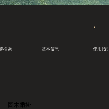
據檢索
基本信息
使用指
圖木爾掛