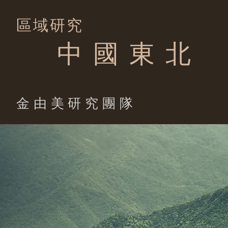
區域研究
中 國 東 北
​金由美研究團隊