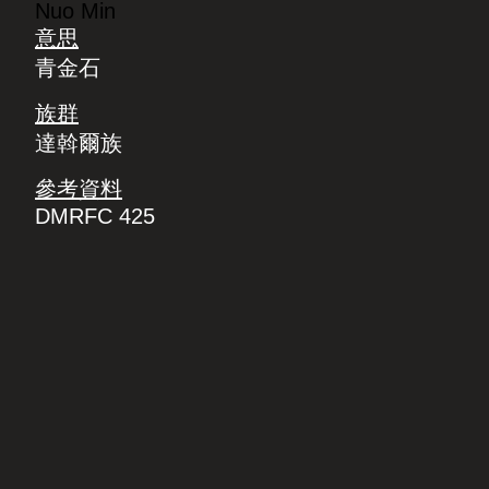
Nuo Min
意思
青金石
族群
達斡爾族
參考資料
DMRFC 425