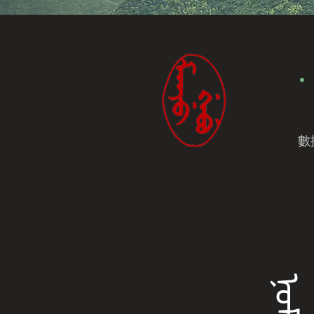
數
ᠨᠣᠮᡳᠨ