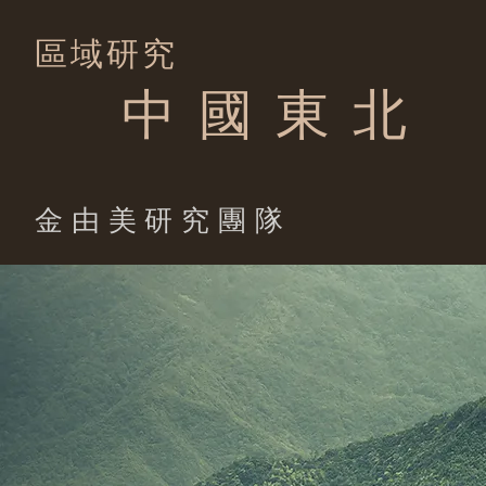
區域研究
中 國 東 北
​金由美研究團隊