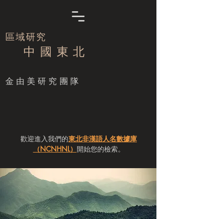
區域研究
中 國 東 北
​金由美研究團隊
歡迎進入我們的
東北非漢語人名數據庫
（NCNHNL）
開始您的檢索。