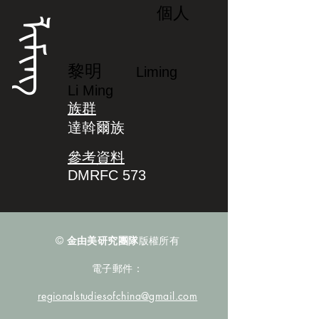
個人
ᠯᡳᠮᡳᠩ
黎明
Liming
Li Ming
族群
達斡爾族
參考資料
DMRFC 573
©
金由美研究團隊
版權所有
電子郵件：
regionalstudiesofchina@gmail.com