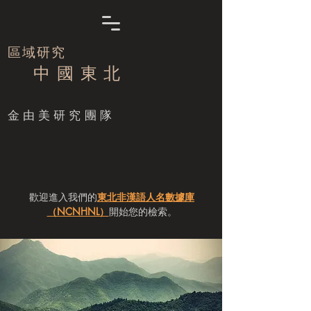
區域研究
中 國 東 北
​金由美研究團隊
歡迎進入我們的
東北非漢語人名數據庫
（NCNHNL）
開始您的檢索。