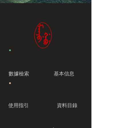
數據檢索
基本信息
使用指引
資料目錄