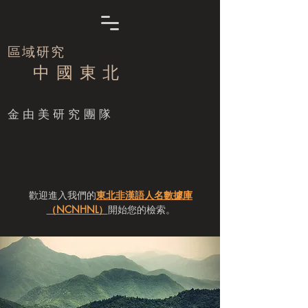
區域研究
中 國 東 北
​金由美研究團隊
歡迎進入我們的
東北非漢語人名數據庫
（NCNHNL）
開始您的檢索。