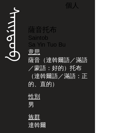
個人
ᠰᠠᡳᠨᡨᠣᠪ
薩音托布
Saintob
Sa Yin Tuo Bu
意思
薩音（達斡爾語／滿語
／蒙語：好的）托布
（達斡爾語／滿語：正
的、直的）
性別
男
族群
達斡爾