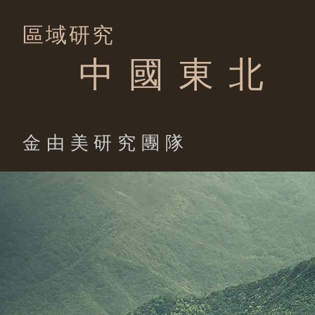
區域研究
中 國 東 北
​金由美研究團隊