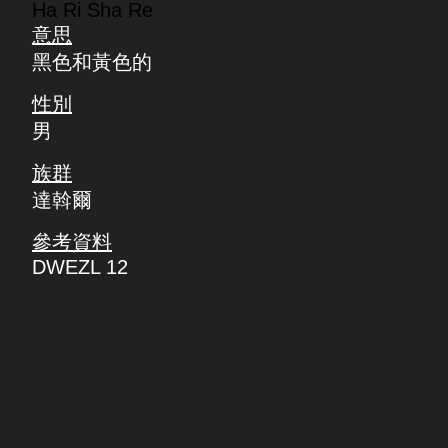
Ha Ri Sha Re
意思
黑色和黃色的
性別
男
族群
達斡爾
參考資料
DWEZL 12