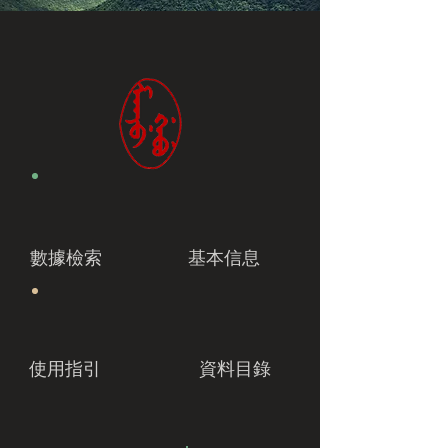
數據檢索
基本信息
使用指引
資料目錄