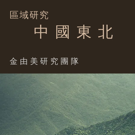
區域研究
中 國 東 北
​金由美研究團隊