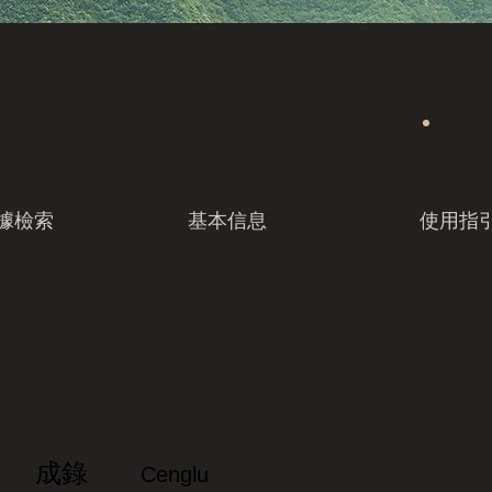
據檢索
基本信息
使用指
成錄
Cenglu