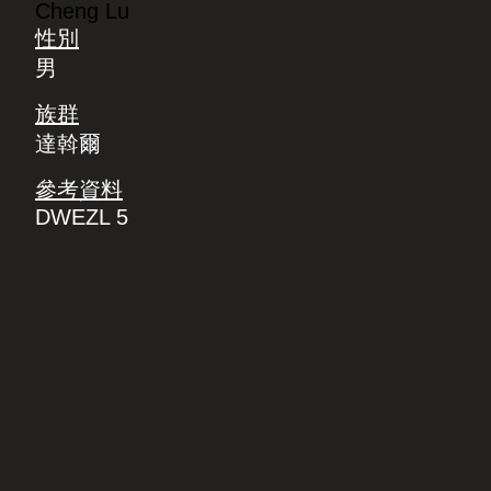
Cheng Lu
性別
男
族群
達斡爾
參考資料
DWEZL 5