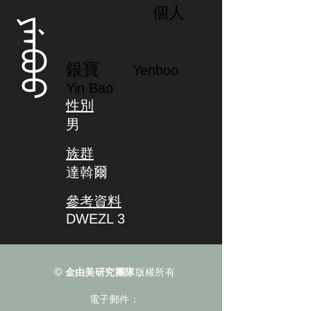
個人
ᠶᡝᠨᠪᠣᠣ
銀寶
Yenboo
Yin Bao
性別
男
族群
達斡爾
參考資料
DWEZL 3
©
金由美研究團隊
版權所有
電子郵件：