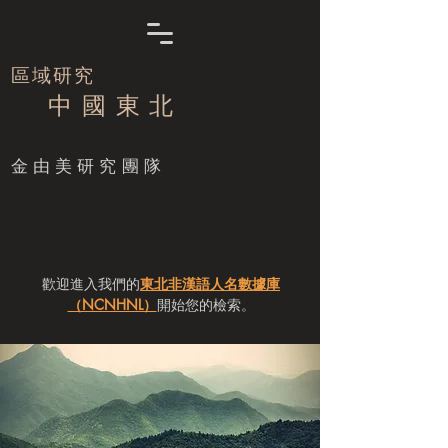
區域研究
中 國 東 北
​金由美研究團隊
歡迎進入我們的
東北非漢語人名數據庫
（NCNHNL）
開始您的檢索。