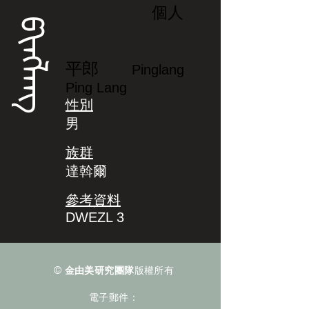
個人
ᡦᡳᠩᠯᠠᠩ
平郎
Pinglang
Ping Lang
性別
男
族群
達斡爾
參考資料
DWEZL 3
©
金由美研究團隊
版權所有
電子郵件：