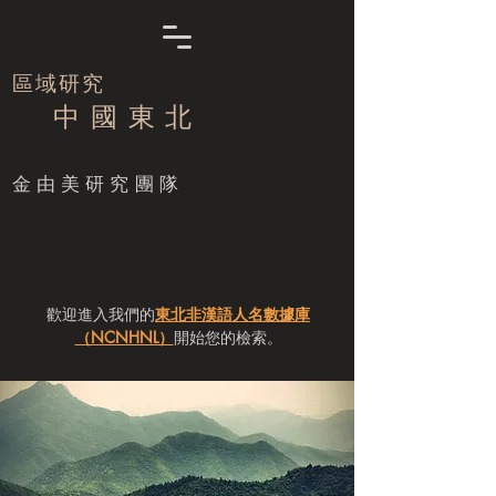
區域研究
中 國 東 北
​金由美研究團隊
歡迎進入我們的
東北非漢語人名數據庫
（NCNHNL）
開始您的檢索。