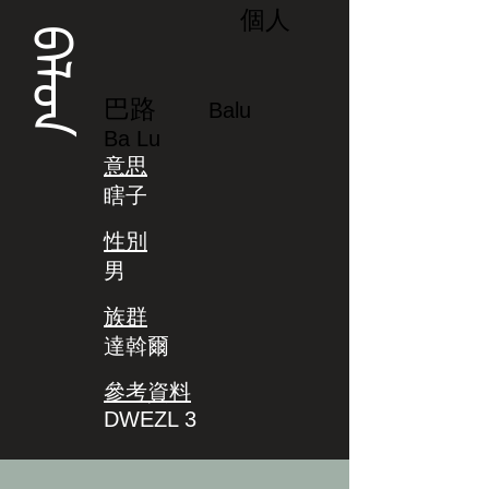
個人
ᠪᠠᠯᡨ
巴路
Balu
Ba Lu
意思
瞎子
性別
男
族群
達斡爾
參考資料
DWEZL 3