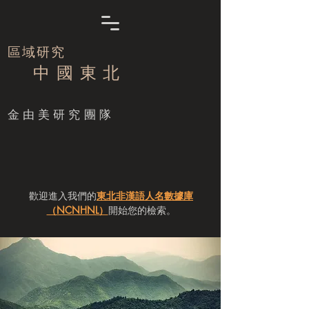
區域研究
中 國 東 北
​金由美研究團隊
歡迎進入我們的
東北非漢語人名數據庫
（NCNHNL）
開始您的檢索。