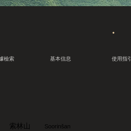
據檢索
基本信息
使用指
索林山
Soorinšan