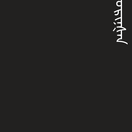
ᠰᠣᠣᡵᡳᠨᡧᠠᠨ