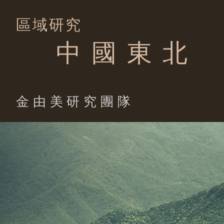
區域研究
中 國 東 北
​金由美研究團隊