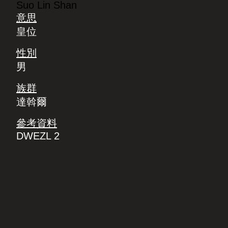
Suo Lin Shan
意思
皇位
性別
男
族群
達斡爾
參考資料
DWEZL 2